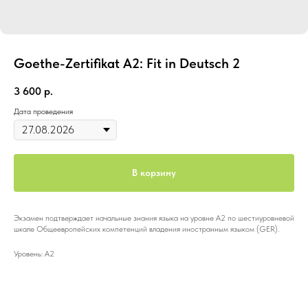
Goethe-Zertifikat A2: Fit in Deutsch 2
3 600
р.
Дата проведения
В корзину
Экзамен подтверждает начальные знания языка на уровне А2 по шестиуровневой
шкале Общеевропейских компетенций владения иностранным языком (GER).
Уровень: A2