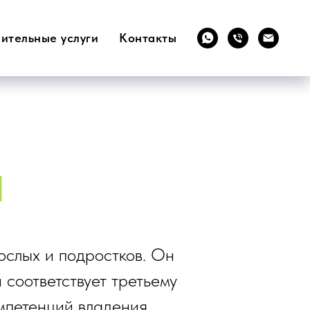
ительные услуги
Контакты
1
ослых и подростков. Он
 соответствует третьему
мпетенций владения